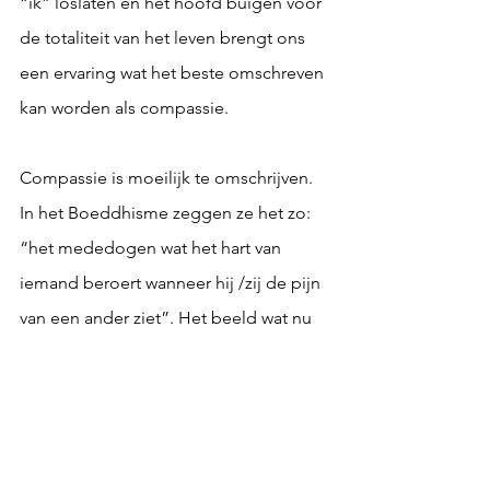
“ik” loslaten en het hoofd buigen voor 
de totaliteit van het leven brengt ons 
een ervaring wat het beste omschreven 
kan worden als compassie.
Compassie is moeilijk te omschrijven. 
In het Boeddhisme zeggen ze het zo: 
“het mededogen wat het hart van 
iemand beroert wanneer hij /zij de pijn 
van een ander ziet”. Het beeld wat nu 
bij me opkomt is mijn grootmoeder, 
die negen kinderen opvoedde, rustig 
zittend in haar stoel, zwijgend, zachte 
blauwe ogen en een vriendelijke 