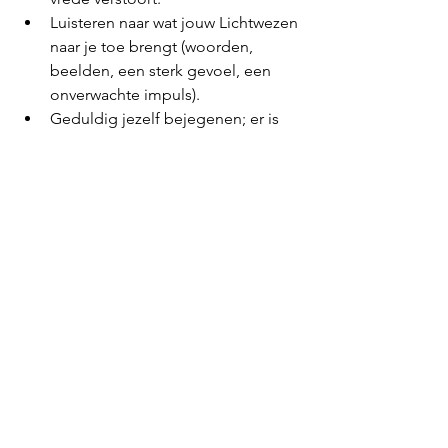
Luisteren naar wat jouw Lichtwezen 
naar je toe brengt (woorden, 
beelden, een sterk gevoel, een 
onverwachte impuls).
Geduldig jezelf bejegenen; er is 
geen fout of goed. Je bent 
gewoon op Weg.
Realiseer je, iedereen is op Weg. 
Ook al begrijp jij het gedrag van 
de ander niet.
Mijn ervaring is dat elke dag situaties 
biedt waarin je deze stapstenen kunt 
toepassen. Het is een doorgaande 
oefening en er komt een moment dat 
de oefening steeds makkelijker gaat 
en jouw innerlijke vrede voelbaar blijft.